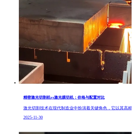
精密激光切割机vs激光膜切机：价格与配置对比
激光切割技术在现代制造业中扮演着关键角色，它以其高精度
2025-11-30