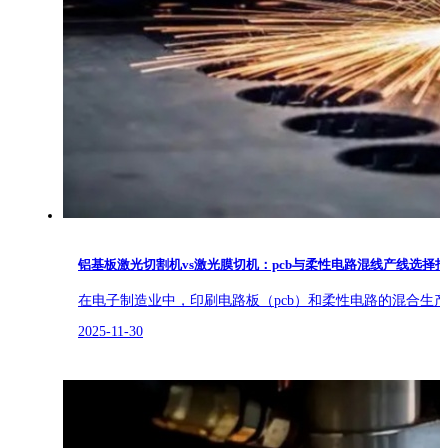
铝基板激光切割机vs激光膜切机：pcb与柔性电路混线产线选择
在电子制造业中，印刷电路板（pcb）和柔性电路的混合生产
2025-11-30