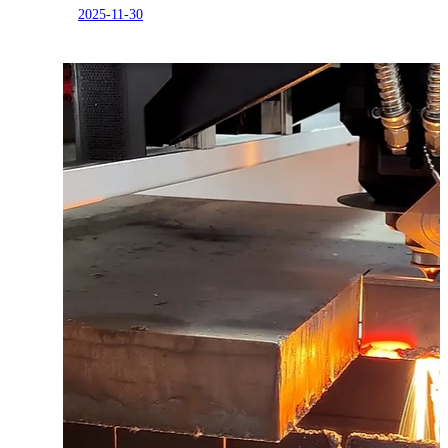
2025-11-30