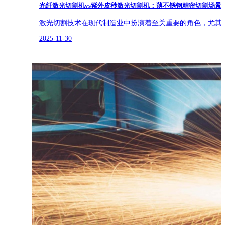
光纤激光切割机vs紫外皮秒激光切割机：薄不锈钢精密切割场景
激光切割技术在现代制造业中扮演着至关重要的角色，尤其在
2025-11-30