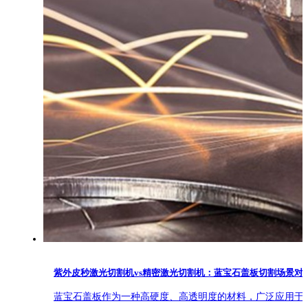
紫外皮秒激光切割机vs精密激光切割机：蓝宝石盖板切割场景对
蓝宝石盖板作为一种高硬度、高透明度的材料，广泛应用于智