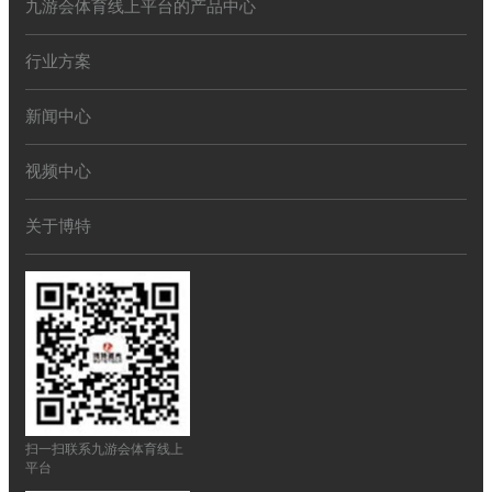
九游会体育线上平台的产品中心
行业方案
新闻中心
视频中心
关于博特
扫一扫联系九游会体育线上
平台