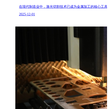
在现代制造业中，激光切割技术已成为金属加工的核心工具之
2025-12-01