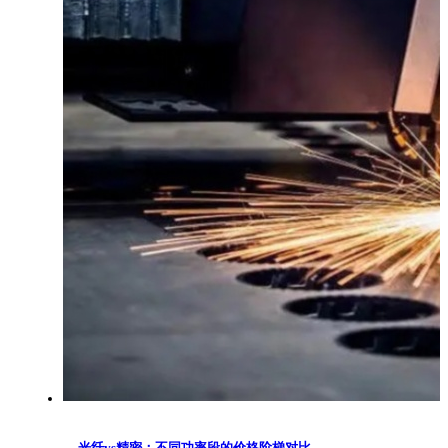
光纤vs精密：不同功率段的价格阶梯对比