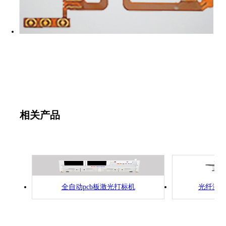
相关产品
全自动pcb板激光打标机
光纤激光打