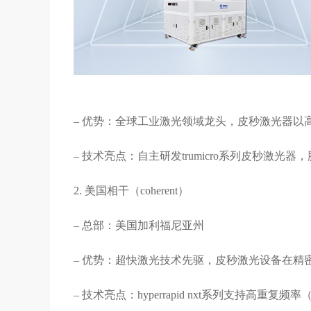
– 优势：全球工业激光领域龙头，皮秒激光器
– 技术亮点：自主研发trumicro系列皮秒激
2. 美国相干（coherent）
– 总部：美国加利福尼亚州
– 优势：超快激光技术先驱，皮秒激光设备在精
– 技术亮点：hyperrapid nxt系列支持高重