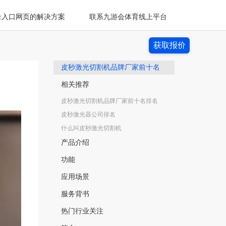
录入口网页的解决方案
联系九游会体育线上平台
获取报价
皮秒激光切割机品牌厂家前十名
相关推荐
皮秒激光切割机品牌厂家前十名排名
皮秒激光器公司排名
什么叫皮秒激光切割机
产品介绍
功能
应用场景
服务背书
热门行业关注