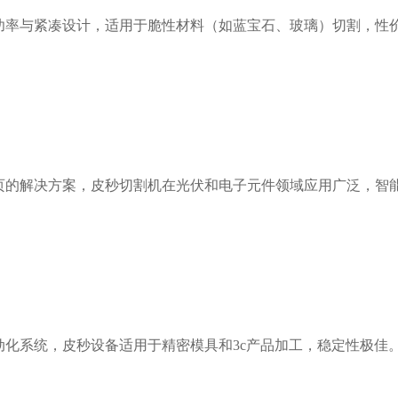
高功率与紧凑设计，适用于脆性材料（如蓝宝石、玻璃）切割，性
网页的解决方案，皮秒切割机在光伏和电子元件领域应用广泛，智
动化系统，皮秒设备适用于精密模具和3c产品加工，稳定性极佳