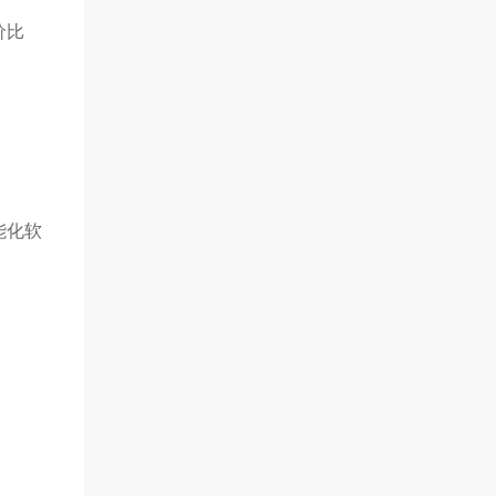
价比
能化软
。