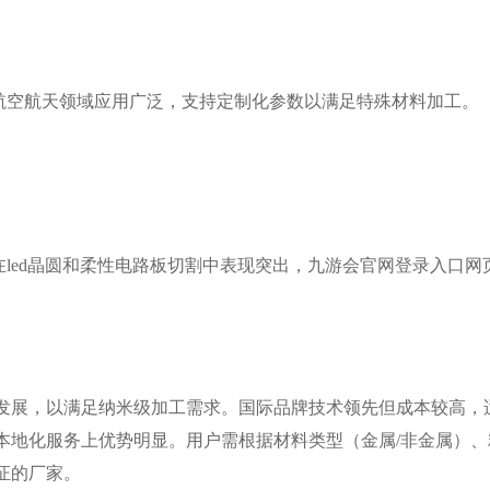
和航空航天领域应用广泛，支持定制化参数以满足特殊材料加工。
在led晶圆和柔性电路板切割中表现突出，九游会官网登录入口网
发展，以满足纳米级加工需求。国际品牌技术领先但成本较高，
本地化服务上优势明显。用户需根据材料类型（金属/非金属）、
证的厂家。