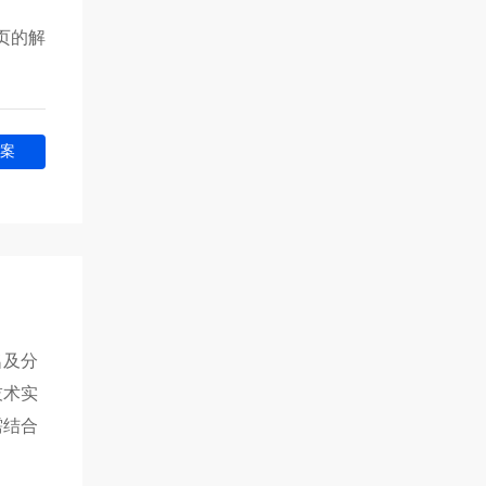
页的解
案
名及分
技术实
需结合