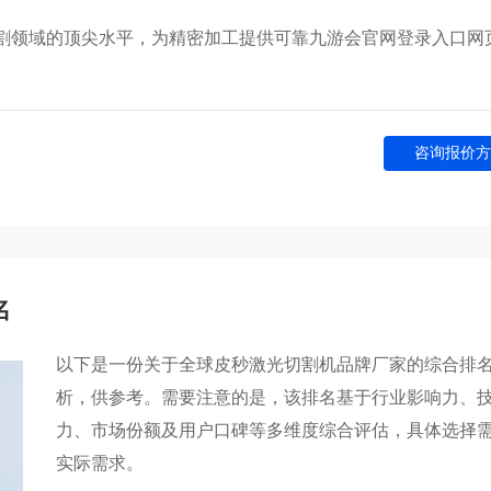
割领域的顶尖水平，为精密加工提供可靠九游会官网登录入口网
咨询报价方
名
以下是一份关于全球皮秒激光切割机品牌厂家的综合排
析，供参考。需要注意的是，该排名基于行业影响力、
力、市场份额及用户口碑等多维度综合评估，具体选择
实际需求。