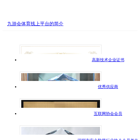
九游会体育线上平台的简介
高新技术企业证书
优秀供应商
互联网协会会员