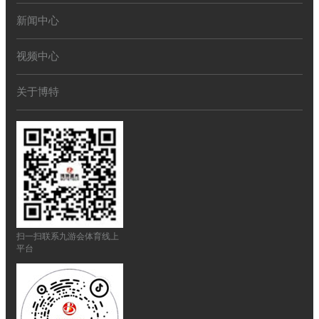
新闻中心
视频中心
关于博特
扫一扫联系九游会体育线上
平台