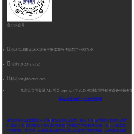
官方抖音号

地址
深圳市龙华区观澜平安路38号博捷芯产业园五楼

电话
139-2342-9552

邮箱
bote@botetech.com
九游会官网登录入口网页 copyright © 2025 深圳市博特精密设备科技有
网站地图
知识中心
免责声明
激光模切机速度慢如何调快
|
激光打标机品牌厂家前十名
|
皮秒激光切割机品牌
厂家前十名
|
皮秒激光切割机技术参数
|
塑料激光焊接机多少钱一台
|
cob在线激
光镭雕机厂家排名
|
cob在线激光镭雕机怎么调参数才能打的深
|
pcb在线激光镭