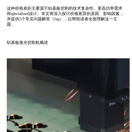
这种价格差距主要源于铝基板切割的技术复杂性、更高功率需求
和specialized设计。本文将深入探讨价格差异的原因、影响因素，
并提供5个常见问题解答（faq），以帮助读者全面理解这一主
题。
铝基板激光切割机概述