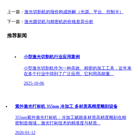
上一篇：
激光切割机的报价构成拆解（光源、平台、控制卡）
下一篇：
激光膜切机与精密机的价格差异分析
推荐新闻
小型激光切割机行业应用案例
小型激光切割机作为一种高效、精密的加工工具，近年来
在多个行业中得到了广泛应用。它利用高能量...
2025-10-06
紫外激光打标机 355nm 冷加工 多材质高精度雕刻设备
355nm紫外激光打标机：冷加工赋能多材质高精度雕刻在精
密制造领域，激光打标技术的精准度与材质...
2026-01-12