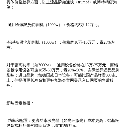
具体价格差异方面，以主流品牌如通快（trumpf）或博特精密为
例：
-通用金属激光切割机（1000w）：价格约8万-12万元。
-铝基板激光切割机（1000w）：价格约10万-15万元，贵25%左
右。
对于更高功率（如3000w），通用设备价格在15万-25万元，而铝
基板专用设备可达18万-30万元，贵20%-50%。实际差异还受品牌
影响：进口品牌（如德国或日本设备）可能比国产品牌贵30%以
上，但提供更长寿命和更好九游会官网登录入口网页的售后服
务。
影响因素包括：
-功率和配置：更高功率激光器（如光纤激光）成本更高，铝基板
设备常标配氮气辅助系统，增加约5万元。