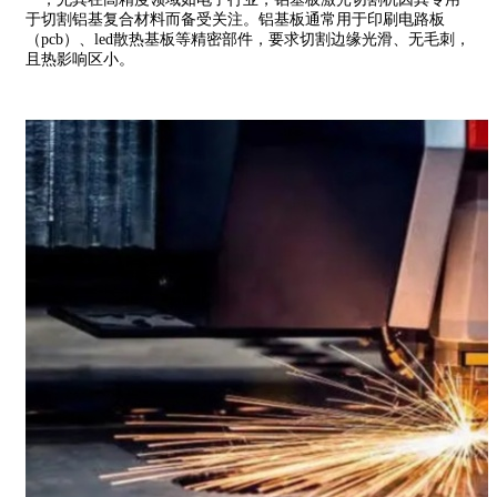
于切割铝基复合材料而备受关注。铝基板通常用于印刷电路板
（pcb）、led散热基板等精密部件，要求切割边缘光滑、无毛刺，
且热影响区小。