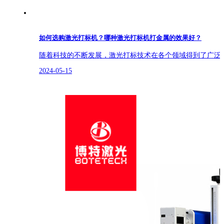
如何选购激光打标机？哪种激光打标机打金属的效果好？
随着科技的不断发展，激光打标技术在各个领域得到了广泛的
2024-05-15