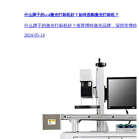
什么牌子的ccd激光打标机好？如何选购激光打标机？
什么牌子的激光打标机好？推荐博特激光品牌，深圳市博特精
2024-05-14