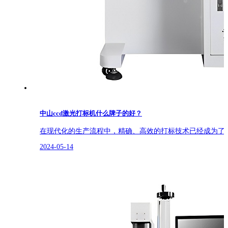
中山ccd激光打标机什么牌子的好？
在现代化的生产流程中，精确、高效的打标技术已经成为了一
2024-05-14