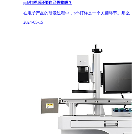
pcb打样后还要自己焊接吗？
在电子产品的研发过程中，pcb打样是一个关键环节。那么，完
2024-05-15