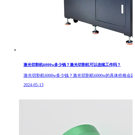
激光切割机6000w多少钱？激光切割机可以连续工作吗？
激光切割机6000w多少钱？激光切割机6000w的具体价格会
2024-05-13