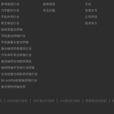
家电电器行业
媒体报道
文化
汽车配件行业
常见问题
资质证书
手机外壳行业
公司环境
珠宝饰品行业
技术实力
线材类激光焊锡
耳机激光焊锡行业
手机摄像头激光焊锡
激光锡球焊接通讯行业
汽车倒车雷达焊接行业
激光锡球自动喷焊系统
锡球焊锡半导体行业焊接
全自动激光保险管焊接行业
fpc pcb/fcp软硬板焊接行业
激光塑料焊接应用
页
pcb在线打标机
光纤激光打标机
co2激光打标机
精密激光切割机