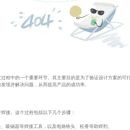
发过程中的一个重要环节。其主要目的是为了验证设计方案的可
前发现并解决问题，从而提高产品的成功率。
行焊接。这个过程包括以下几个步骤：
表、吸锡器等焊接工具，以及电烙铁头、松香等助焊剂。