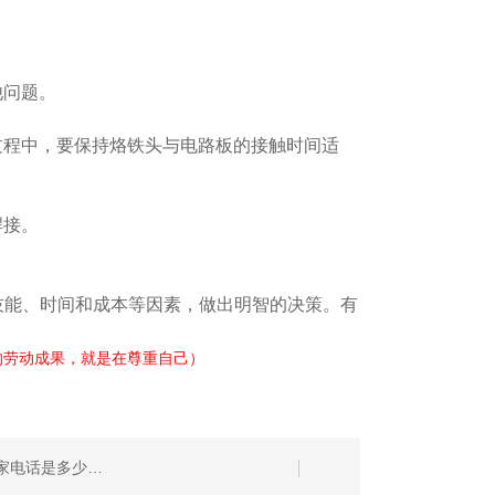
他问题。
过程中，要保持烙铁头与电路板的接触时间适
焊接。
技能、时间和成本等因素，做出明智的决策。有
的劳动成果，就是在尊重自己）
深圳ccd视觉检测机厂家电话是多少？想知道的看过来