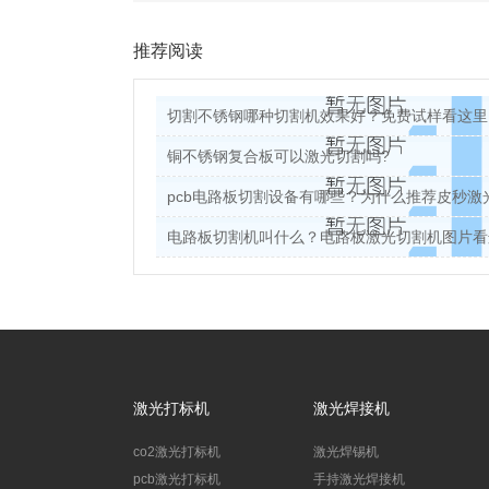
推荐阅读
切割不锈钢哪种切割机效果好？免费试样看这里
铜不锈钢复合板可以激光切割吗?
pcb电路板切割设备有哪些？为什么推荐皮秒激
电路板切割机叫什么？电路板激光切割机图片看
激光打标机
激光焊接机
co2激光打标机
激光焊锡机
pcb激光打标机
手持激光焊接机