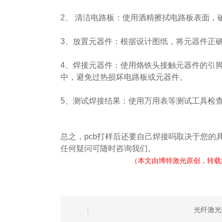
2
、 清洁电路板：使用酒精擦拭电路板表面，
3
、放置元器件：根据设计图纸，将元器件正
4
、焊接元器件：使用烙铁头接触元器件的引
中，避免过热损坏电路板或元器件。
5
、测试焊接结果：使用万用表等测试工具检
总之，
pcb
打样后还要自己焊接吗取决于您的
任何疑问可随时咨询我们。
（本文由博特激光原创，转载
光纤激光