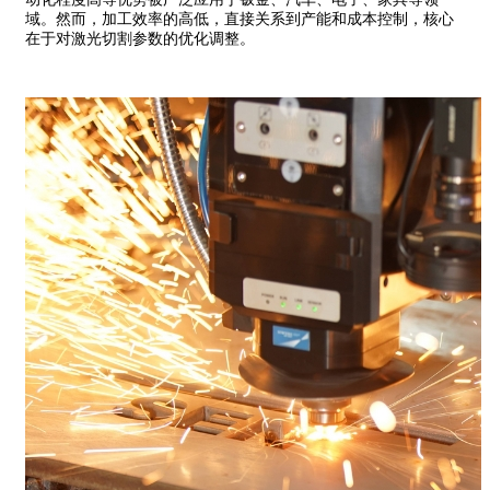
域。然而，加工效率的高低，直接关系到产能和成本控制，核心
在于对激光切割参数的优化调整。