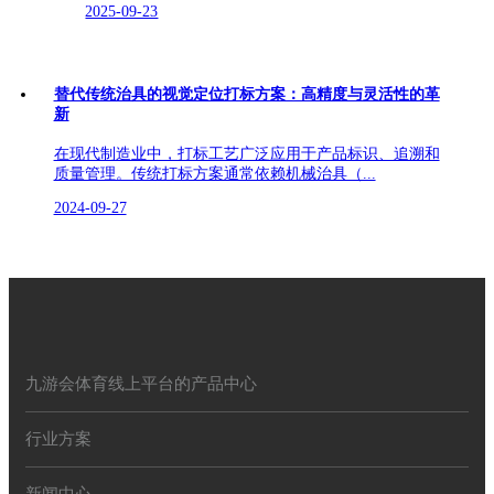
2025-09-23
替代传统治具的视觉定位打标方案：高精度与灵活性的革
新
在现代制造业中，打标工艺广泛应用于产品标识、追溯和
质量管理。传统打标方案通常依赖机械治具（...
2024-09-27
九游会体育线上平台的产品中心
行业方案
新闻中心