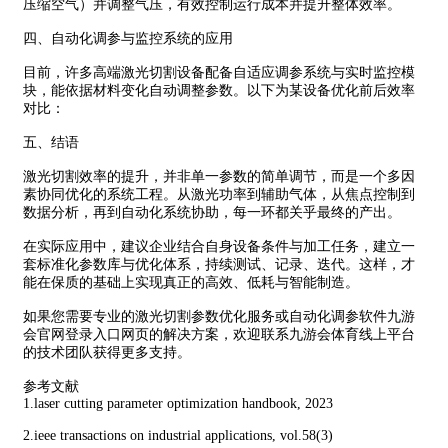
压缩空气）并调整气压，有效控制运行成本并提升整体效率。
四、自动化调参与监控系统的应用
目前，许多高端激光切割设备配备自适应调参系统与实时监控模
块，能依据材料变化自动调整参数。以下为某设备优化前后效率
对比：
五、结语
激光切割效率的提升，并非单一参数的简单调节，而是一个多因
素协同优化的系统工程。从激光功率到辅助气体，从焦点控制到
数据分析，再到自动化系统协助，每一环都关乎最终的产出。
在实际应用中，建议企业结合自身设备条件与加工任务，建立一
套标准化参数库与优化体系，持续测试、记录、迭代。这样，才
能在保质的基础上实现真正的高效、低耗与智能制造。
如果您需要专业的激光切割参数优化服务或自动化调参软件九游
会官网登录入口网页的解决方案，欢迎联系九游会体育线上平台
的技术团队获得更多支持。
参考文献
1.laser cutting parameter optimization handbook, 2023
2.ieee transactions on industrial applications, vol.58(3)