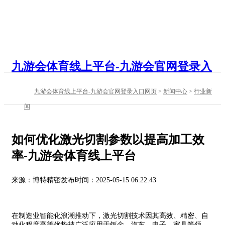
九游会体育线上平台-九游会官网登录入
九游会体育线上平台-九游会官网登录入口网页
>
新闻中心
>
行业新
口网页
闻
如何优化激光切割参数以提高加工效
率-九游会体育线上平台
来源：博特精密
发布时间：2025-05-15 06:22:43
在制造业智能化浪潮推动下，激光切割技术因其高效、精密、自
动化程度高等优势被广泛应用于钣金、汽车、电子、家具等领