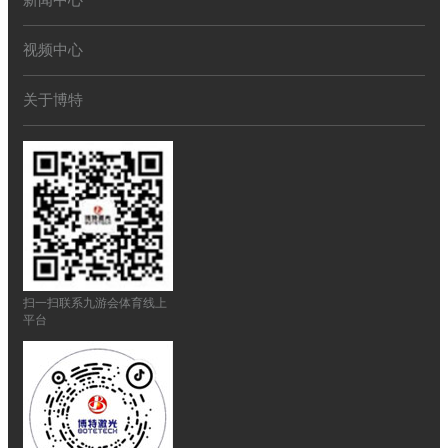
视频中心
关于博特
扫一扫联系九游会体育线上
平台