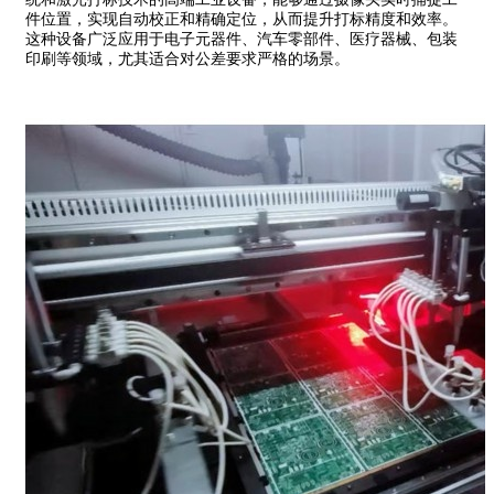
件位置，实现自动校正和精确定位，从而提升打标精度和效率。
这种设备广泛应用于电子元器件、汽车零部件、医疗器械、包装
印刷等领域，尤其适合对公差要求严格的场景。