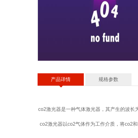
产品详情
规格参数
co2激光器是一种气体激光器，其产生的波长
co2激光器以co2气体作为工作介质，将c