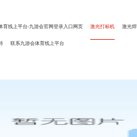
体育线上平台-九游会官网登录入口网页
激光打标机
激光焊
特
联系九游会体育线上平台