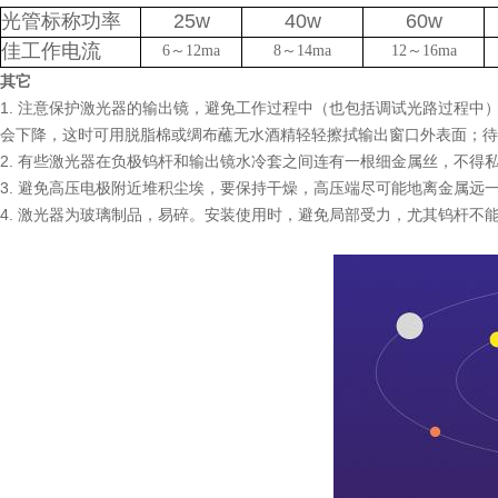
光管标称功率
25w
40w
60w
佳工作电流
6
～
12ma
8
～
14ma
12
～
16ma
其它
1. 注意保护激光器的输出镜，避免工作过程中（也包括调试光路过程
会下降，这时可用脱脂棉或绸布蘸无水酒精轻轻擦拭输出窗口外表面；待
2. 有些激光器在负极钨杆和输出镜水冷套之间连有一根细金属丝，不得
3. 避免高压电极附近堆积尘埃，要保持干燥，高压端尽可能地离金属远
4. 激光器为玻璃制品，易碎。安装使用时，避免局部受力，尤其钨杆不