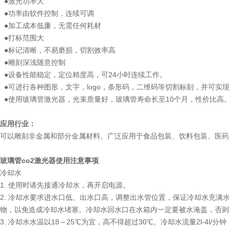
●激光功率大
●功率由软件控制，连续可调
●加工成本低廉，无需任何耗材
●打标范围大
●标记清晰，不易磨损，切割效率高
●雕刻深浅随意控制
●设备性能稳定，定位精度高，可24小时连续工作。
●可进行各种图形，文字，logo，条形码，二维码等切割标刻，并可实
●使用玻璃管激光器，光束质量好，玻璃管寿命长至10个月，性价比高
应用行业：
可以雕刻非金属和部分金属材料。广泛应用于食品包装、饮料包装、医药
玻璃管co2激光器使用注意事项
冷却水
1. 使用时请先接通冷却水，再开启电源。
2. 冷却水要求进水口低、出水口高，调整出水管位置，保证冷却水充
物，以免造成冷却水堵塞。冷却水回水口在水箱内一定要被水淹盖，否则
3. 冷却水水温以18～25℃为宜，高不得超过30℃。冷却水流量2l-4l/分钟