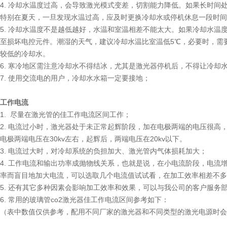
4. 冷却水温度过高，会导致激光模式变差，切割能力降低。如果长时
特别在夏天，一旦发现水温过高，应及时更换冷却水或停机休息一段时间
5. 冷却水温度不是越低越好，水温和室温相差不能太大。如果冷却水
至损坏电控元件。潮湿的天气，建议冷却水温比室温低5℃，必要时，需
较低的冷却水。
6. 寒冷地区需注意冷却水不得结冰，尤其是激光器停机后，不得让冷却
7. 使用交流电的用户，冷却水水箱一定要接地；
工作电流
1. 尽量在激光管的佳工作电流区间工作；
2. 电流过小时，激光器处于未正常起辉阶段，加在电极两端的电压很高
电极两端电压在30kv左右，起辉后，两端电压在20kv以下。
3. 电流过大时，对冷却系统的负担加大、激光管内气体损耗加大；
4. 工作电流和输出功率成抛物线关系，也就是说，在小电流阶段，电
率而盲目地加大电流，可以选取几个电流值试试看，在加工效率相差不多
5. 还有其它多种因素会影响加工效率和效果，可以与我公司的客户服务
6. 常用的玻璃管co2激光器佳工作电流区间参考如下：
（表中数值仅供参考，配用不同厂家的激光器和不同类型的激光电源时会