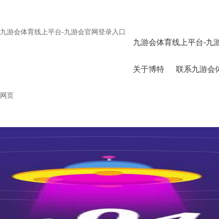
九游会体育线上平台-九游会官网登录入口
九游会体育线上平台-九
关于博特
联系九游会
网页