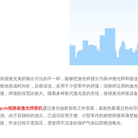
依据激光束的输出方法的不一样，能够把激光焊接分为脉冲激光焊和接连
熔池形成时间长，且熔深浅，多用于小型零件的焊接；深熔焊运用的激光
缝，焊缝的深宽比较大。
随着多种新式激光器的呈现，使得激光焊接设备
pcb线路板激光焊接机
通过激光辐射加热工件表面，表面热量通过热传导
池。由于其独特的优点，已成功应用于微、小型零件的精密焊接和薄壁板
接，作业过程不需加压，需使用不活泼的保护气体以防熔池氧化。