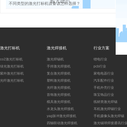
不同类型的激光打标机设备该怎样选择？
激光打标机
激光焊接机
行业方案
co2激光打标机
激光焊锡机
锂电行业
绿光激光打标机
手持激光焊接机
pcb行业
紫外激光打标机
复合激光焊接机
家电电器行业
光纤激光打标机
塑料激光焊接机
汽车配件行业
光纤激光焊接机
手机外壳行业
首饰激光焊接机
珠宝饰品行业
模具激光焊接机
线材类激光焊锡
水龙头激光焊接机
耳机激光焊锡行业
yag脉冲激光焊接机
手机摄像头激光焊锡
四轴联动激光焊接机
激光锡球焊接通讯行