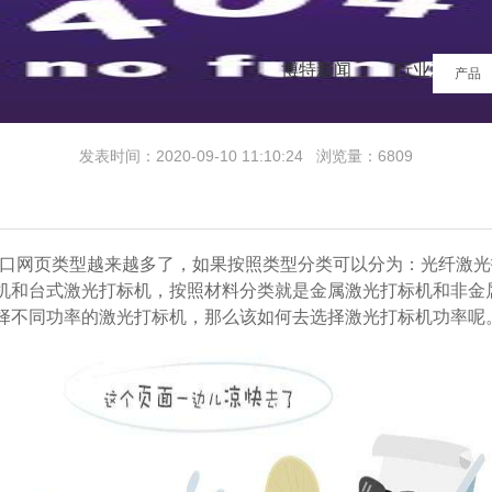
接机
光纤激光打标机
紫外激光打标机
晶圆切割机
塑料焊接机
博特新闻
行业新闻
常见问题
产品
发表时间：2020-09-10 11:10:24 浏览量：6809
入口网页
类型越来越多了，如果按照类型分类可以分为：光纤激光
机和台式激光打标机，按照材料分类就是金属激光打标机和非金
择不同功率的激光打标机，那么该如何去选择激光打标机功率呢