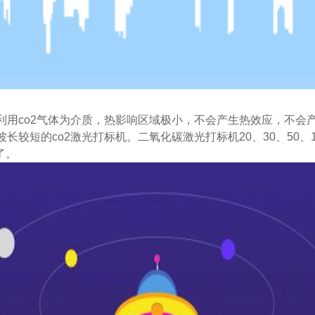
利用co2气体为介质，热影响区域极小，不会产生热效应，不会
较短的co2激光打标机。二氧化碳激光打标机20、30、50、10
了。