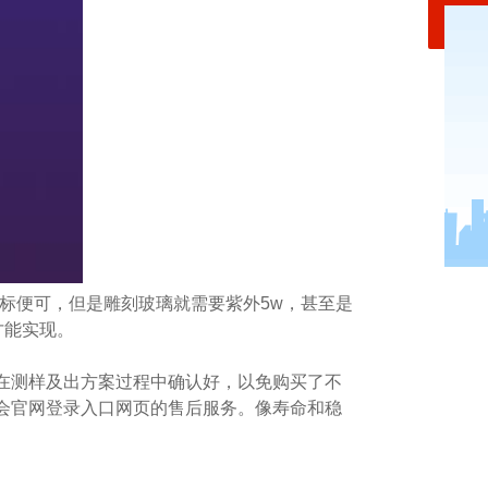
标便可，但是雕刻玻璃就需要紫外5w，甚至是
才能实现。
在测样及出方案过程中确认好，以免购买了不
会官网登录入口网页的售后服务。像寿命和稳