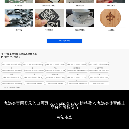
申请免费试用
关注"视觉定位激光打标机打黑色参
数"的用户还关注了…
视觉定位激光打标机免费打样试
视觉定位激光打标机工作流程详
视觉定位激光打标机打图片教程
视觉定位激光打标机红光和标刻
视觉定位激光打标机怎么调参数
机
解
方法
对应不起来
才能打的深
视觉定位激光打标机速度慢如何
视觉定位激光打标机怎么编辑文
视觉定位激光打标机对人体有哪
视觉定位激光打标机参数设置详
视觉定位激光打标机品牌厂家前
调快
字
些危害呢
解
十名
视觉定位激光打标机保养方法
视觉定位激光打标机技术参数
视觉定位激光打标机维护情况
视觉定位激光打标机使用注意事
视觉定位激光打标机二手购买
项
视觉定位激光打标机九游会官网
视觉定位激光打标机维修
视觉定位激光打标机演示
视觉定位激光打标机使用方法
视觉打标机说明书
登录入口网页的售后服务
九游会官网登录入口网页 copyright © 2025 博特激光 九游会体育线上
平台的版权所有
网站地图