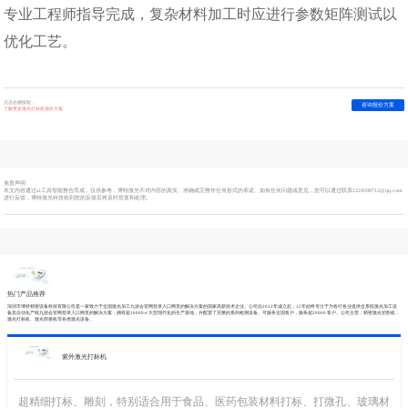
专业工程师指导完成，复杂材料加工时应进行参数矩阵测试以
优化工艺。
点击右侧按钮，
咨询报价方案
了解更多激光打标机报价方案。
免责声明
本文内容通过ai工具智能整合而成，仅供参考，博特激光不对内容的真实、准确或完整作任何形式的承诺。如有任何问题或意见，您可以通过联系
1224598712@qq.com
进行反馈，博特激光科技收到您的反馈后将及时答复和处理。
热门产品推荐
深圳市博特精密设备科技有限公司是一家致力于全国激光加工九游会官网登录入口网页的解决方案的国家高新技术企业。公司自2012年成立起，12年始终专注于为各行各业提供全系统激光加工设
备及自动化产线九游会官网登录入口网页的解决方案，拥有超16000㎡大型现代化的生产基地，并配置了完整的系列检测设备。可服务全国客户，服务超20000 客户。公司主营：精密激光切割机，
激光打标机、激光焊接机等各类激光设备。
紫外激光打标机
超精细打标、雕刻，特别适合用于食品、医药包装材料打标、打微孔、玻璃材