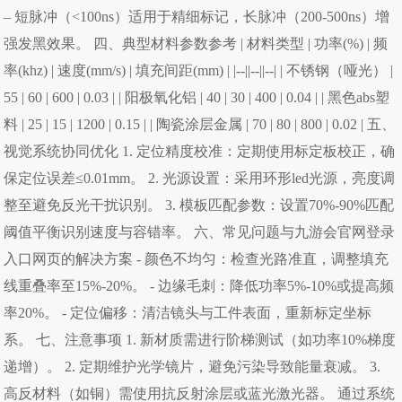
– 短脉冲（<100ns）适用于精细标记，长脉冲（200-500ns）增
强发黑效果。 四、典型材料参数参考 | 材料类型 | 功率(%) | 频
率(khz) | 速度(mm/s) | 填充间距(mm) | |--||--||--| | 不锈钢（哑光） |
55 | 60 | 600 | 0.03 | | 阳极氧化铝 | 40 | 30 | 400 | 0.04 | | 黑色abs塑
料 | 25 | 15 | 1200 | 0.15 | | 陶瓷涂层金属 | 70 | 80 | 800 | 0.02 | 五、
视觉系统协同优化 1. 定位精度校准：定期使用标定板校正，确
保定位误差≤0.01mm。 2. 光源设置：采用环形led光源，亮度调
整至避免反光干扰识别。 3. 模板匹配参数：设置70%-90%匹配
阈值平衡识别速度与容错率。 六、常见问题与九游会官网登录
入口网页的解决方案 - 颜色不均匀：检查光路准直，调整填充
线重叠率至15%-20%。 - 边缘毛刺：降低功率5%-10%或提高频
率20%。 - 定位偏移：清洁镜头与工件表面，重新标定坐标
系。 七、注意事项 1. 新材质需进行阶梯测试（如功率10%梯度
递增）。 2. 定期维护光学镜片，避免污染导致能量衰减。 3.
高反材料（如铜）需使用抗反射涂层或蓝光激光器。 通过系统