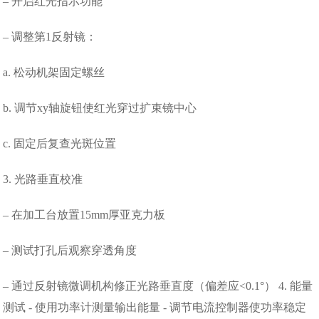
– 开启红光指示功能
– 调整第1反射镜：
a. 松动机架固定螺丝
b. 调节xy轴旋钮使红光穿过扩束镜中心
c. 固定后复查光斑位置
3. 光路垂直校准
– 在加工台放置15mm厚亚克力板
– 测试打孔后观察穿透角度
– 通过反射镜微调机构修正光路垂直度（偏差应<0.1°） 4. 能量
测试 - 使用功率计测量输出能量 - 调节电流控制器使功率稳定