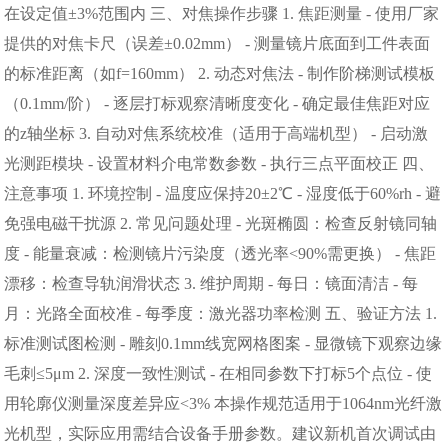
在设定值±3%范围内 三、对焦操作步骤 1. 焦距测量 - 使用厂家
提供的对焦卡尺（误差±0.02mm） - 测量镜片底面到工件表面
的标准距离（如f=160mm） 2. 动态对焦法 - 制作阶梯测试模板
（0.1mm/阶） - 逐层打标观察清晰度变化 - 确定最佳焦距对应
的z轴坐标 3. 自动对焦系统校准（适用于高端机型） - 启动激
光测距模块 - 设置材料介电常数参数 - 执行三点平面校正 四、
注意事项 1. 环境控制 - 温度应保持20±2℃ - 湿度低于60%rh - 避
免强电磁干扰源 2. 常见问题处理 - 光斑椭圆：检查反射镜同轴
度 - 能量衰减：检测镜片污染度（透光率<90%需更换） - 焦距
漂移：检查导轨润滑状态 3. 维护周期 - 每日：镜面清洁 - 每
月：光路全面校准 - 每季度：激光器功率检测 五、验证方法 1.
标准测试图检测 - 雕刻0.1mm线宽网格图案 - 显微镜下观察边缘
毛刺≤5μm 2. 深度一致性测试 - 在相同参数下打标5个点位 - 使
用轮廓仪测量深度差异应<3% 本操作规范适用于1064nm光纤激
光机型，实际应用需结合设备手册参数。建议新机首次调试由