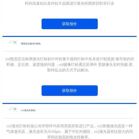
料的高速划分及对硅片晶圆进行复杂的图形切割等行业
获取报价
视觉定位激光打标机
ccd视觉定位检测激光打标机针对批量不规则打标中夹具设计制造困 难导致的供
料难、定位差、速度慢的问题，ccd摄像打标通过采用外 置摄像头实时拍摄 抓
取特征点的方式予以解决。
获取报价
co2激光打标机
co2激光打标机核心光学部件均采用美国原装进口产品，co2射频激光器是一种
气体激光器，激光波长为10.64μm，属于中红外频段，co2激光器有比较大的功
率和比较高的电光转换率。