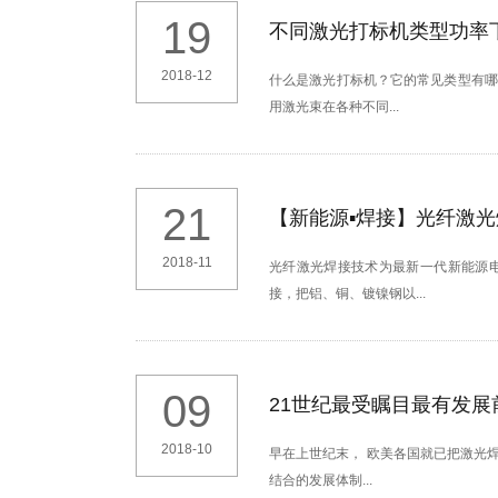
19
不同激光打标机类型功率
2018-12
什么是激光打标机？它的常见类型有哪
用激光束在各种不同...
21
【新能源▪焊接】光纤激
2018-11
光纤激光焊接技术为最新一代新能源
接，把铝、铜、镀镍钢以...
09
21世纪最受瞩目最有发
2018-10
早在上世纪末， 欧美各国就已把激光
结合的发展体制...