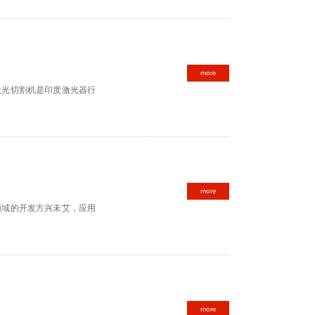
more
激光切割机是印度激光器行
more
领域的开发方兴未艾，应用
more