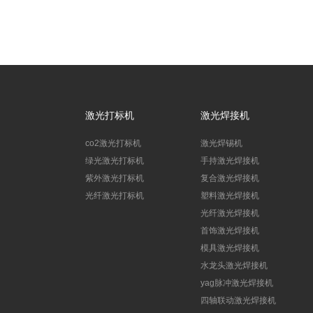
激光打标机
激光焊接机
co2激光打标机
激光焊锡机
绿光激光打标机
手持激光焊接机
紫外激光打标机
复合激光焊接机
光纤激光打标机
塑料激光焊接机
光纤激光焊接机
首饰激光焊接机
模具激光焊接机
水龙头激光焊接机
yag脉冲激光焊接机
四轴联动激光焊接机