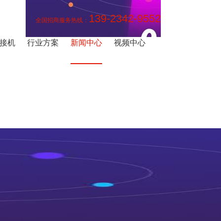
139-2342-9552
全国招商服务热线：
接机
行业方案
新闻中心
视频中心