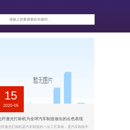
媒体报道
常见问题
15
2020-05
光纤激光打标机为全球汽车制造做出的出色表现
光纤激光打标机是汽车制造的一次工艺革命，是汽车制造中