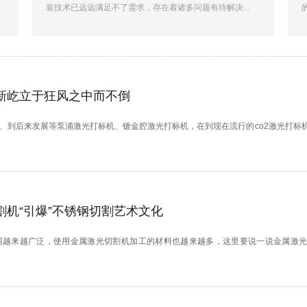
装技术已远远满足不了需求，存在着诸多问题有待解决...
新屹立于狂风之中而不倒
、到后来发展等泵浦激光打标机、镀金腔激光打标机，在到现在流行的co2激光打标
机“引爆”不锈钢切割艺术文化
围越来越广泛，使用金属激光切割机加工的材料也越来越多，这里要说一说金属激