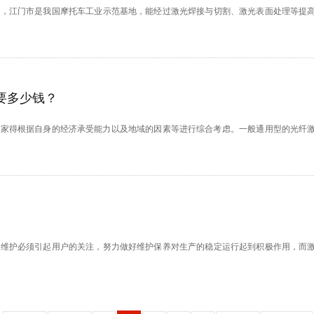
为，江门市是我国摩托车工业示范基地，能经过激光焊接与切割、激光表面处理等提
要多少钱？
家得根据自身的经济承受能力以及地域的因素等进行综合考虑​。一般通用型的光纤
的维护必须引起用户的关注，努力做好维护保养对生产的稳定运行起到积极作用，而