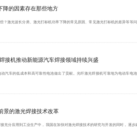
下降的因素存在那些地方
些？激光波长分类、激光打标机功率下降的常见原因、常见激光打标机的差异等等问
光焊接机推动新能源汽车焊接领域持续兴盛
电动汽车的低成本和高可靠性电池做出了贡献。光纤激光焊接机可靠地为电动车电
展前景的激光焊接技术改革
焊接充分应用到工业生产中， 我国在加快对激光焊接技术的研究与开发的同时， 逐步建