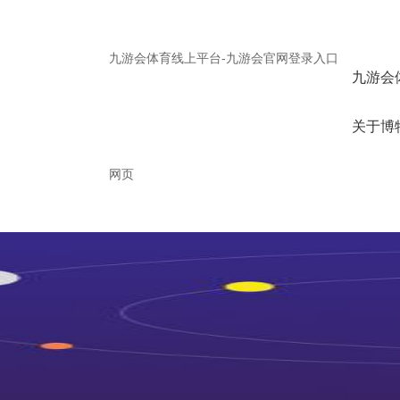
九游会体育线上平台-九游会官网登录入口
九游会
关于博
网页