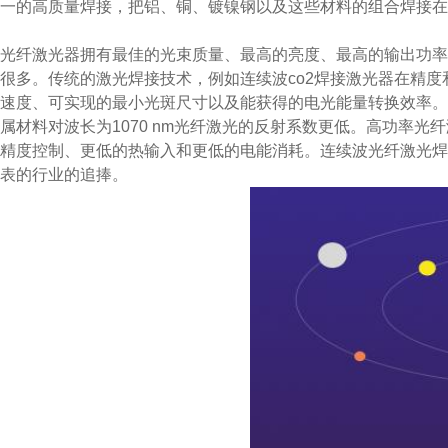
一的高质量焊接，把铝、铜、镀镍钢以及这些材料的组合焊接在
光纤激光器拥有最佳的光束质量、最高的亮度、最高的输出功率
很多。传统的激光焊接技术，例如连续波co2焊接激光器在精度
速度、可实现的最小光斑尺寸以及能获得的电光能量转换效率。与
属材料对波长为1070 nm光纤激光的反射系数更低。高功率
精度控制、更低的热输入和更低的电能消耗。连续波光纤激光焊
表的行业的追捧。