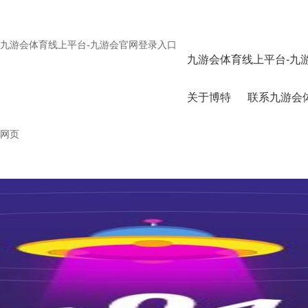
九游会体育线上平台-九游会官网登录入口
九游会体育线上平台-九
关于博特
联系九游会
网页