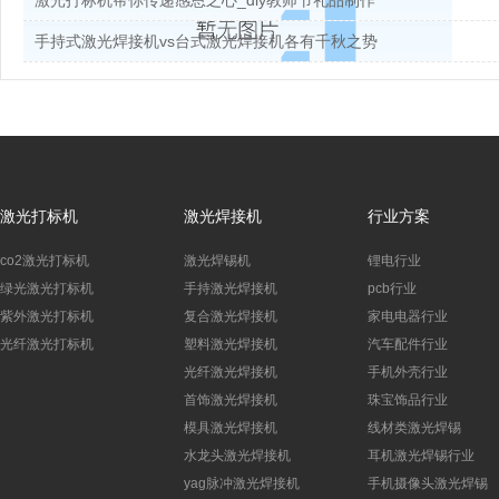
激光打标机帮你传递感恩之心_diy教师节礼品制作
手持式激光焊接机vs台式激光焊接机各有千秋之势
激光打标机
激光焊接机
行业方案
co2激光打标机
激光焊锡机
锂电行业
绿光激光打标机
手持激光焊接机
pcb行业
紫外激光打标机
复合激光焊接机
家电电器行业
光纤激光打标机
塑料激光焊接机
汽车配件行业
光纤激光焊接机
手机外壳行业
首饰激光焊接机
珠宝饰品行业
模具激光焊接机
线材类激光焊锡
水龙头激光焊接机
耳机激光焊锡行业
yag脉冲激光焊接机
手机摄像头激光焊锡