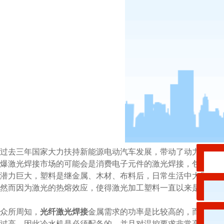
过去三年国家大力扶持新能源电动汽车发展，带动了动力电池激
爆激光焊接市场的可能会是消费电子元件的激光焊接，包括锡焊
潜力巨大，塑料是继金属、木材、布料后，日常生活中大量应用
然而因为激光的热熔效应，使得激光加工塑料一直以来是个难题
众所周知，
光纤激光焊接
金属需求的功率是比较高的，而高输出
过高，因此冷水机是必须配备的，并且对温控要求非常高。