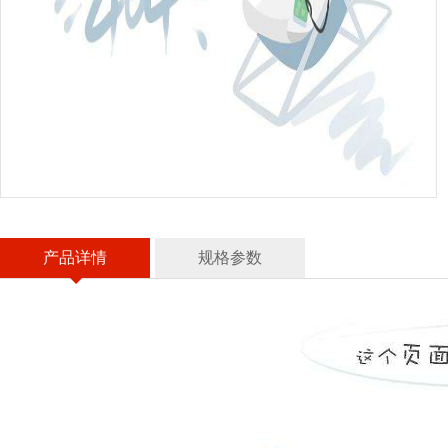
产品详情
规格参数