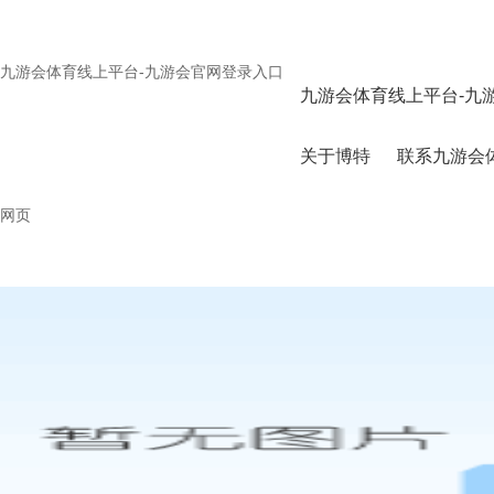
九游会体育线上平台-九游会官网登录入口
九游会体育线上平台-九
关于博特
联系九游会
网页