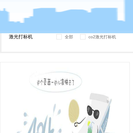
您是都在搜：
激光打标机
激光焊接机
光纤激光焊接机
光纤激光打标
激光打标机
全部
co2激光打标机