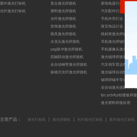
紫外激光打标机
复合激光焊接机
家电电器行业
光纤激光打标机
塑料激光焊接机
汽车配件行业
光纤激光焊接机
手机外壳行业
首饰激光焊接机
珠宝饰品行业
模具激光焊接机
线材类激光焊锡
水龙头激光焊接机
耳机激光焊锡行业
yag脉冲激光焊接机
手机摄像头激光焊锡
四轴联动激光焊接机
激光锡球焊接通讯行
全自动钢带激光焊接机
汽车倒车雷达焊接行
振镜式光纤激光焊接机
激光锡球自动喷焊系
锡球焊锡半导体行业
全自动激光保险管焊
fpc pcb/fcp软硬板
激光塑料焊接应用
主营产品：
激光打标机
激光焊接机
光纤激光打标机
紫外激光打标机