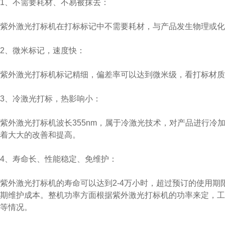
1、不需要耗材、不易被抹去：
紫外激光打标机在打标标记中不需要耗材，与产品发生物理或化
2、微米标记，速度快：
紫外激光打标机标记精细，偏差率可以达到微米级，看打标材质
3、冷激光打标，热影响小：
紫外激光打标机波长355nm，属于冷激光技术，对产品进行
着大大的改善和提高。
4、寿命长、性能稳定、免维护：
紫外激光打标机的寿命可以达到2-4万小时，超过预订的使用
期维护成本。整机功率方面根据紫外激光打标机的功率来定，工作
等情况。