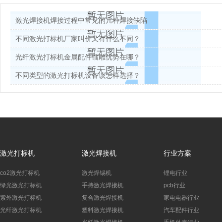
激光焊接机焊接过程中常见的几种焊接缺陷
不同激光打标机厂家叫价又有什么不同？
光纤激光打标机金属配件镭雕优势在哪？
不同类型的激光打标机设备该怎样选择？
激光打标机
激光焊接机
行业方案
co2激光打标机
激光焊锡机
锂电行业
绿光激光打标机
手持激光焊接机
pcb行业
紫外激光打标机
复合激光焊接机
家电电器行业
光纤激光打标机
塑料激光焊接机
汽车配件行业