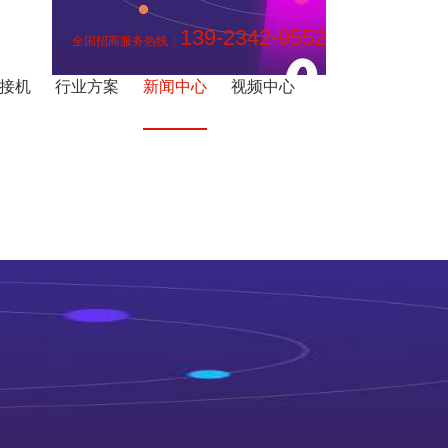
139-2342-9552
全国招商服务热线：
接机
行业方案
新闻中心
视频中心