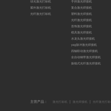
绿光激光打标机
手持激光焊接机
紫外激光打标机
复合激光焊接机
光纤激光打标机
塑料激光焊接机
光纤激光焊接机
首饰激光焊接机
模具激光焊接机
水龙头激光焊接机
yag脉冲激光焊接机
四轴联动激光焊接机
全自动钢带激光焊接机
振镜式光纤激光焊接机
主营产品：
激光打标机
激光焊接机
光纤激光打标