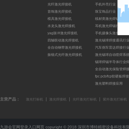
光纤激光焊接机
手机外壳行业
首饰激光焊接机
珠宝饰品行业
模具激光焊接机
线材类激光焊锡
水龙头激光焊接机
耳机激光焊锡行业
yag脉冲激光焊接机
手机摄像头激光焊锡
四轴联动激光焊接机
激光锡球焊接通讯行
全自动钢带激光焊接机
汽车倒车雷达焊接行
振镜式光纤激光焊接机
激光锡球自动喷焊系
锡球焊锡半导体行业
全自动激光保险管焊
fpc pcb/fcp软硬板
激光塑料焊接应用
主营产品：
激光打标机
激光焊接机
光纤激光打标机
紫外激光打标机
九游会官网登录入口网页 copyright © 2018 深圳市博特精密设备科技有限公司 a