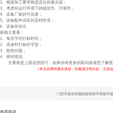
2、根据加工要求挑选适合的激光器；
3、考虑在运行环境下的稳定性、可靠性；
4、设备厂家的可信度；
5、设备配件供应的及时性等；
6、设备性价比
振镜主要看：
1、每百字符打标时间；
2、高速时打标的字型；
3、散热问题；
4、密封情况
主要就是上面这些技巧，如果你有更多的疑问或者想了解更多
（本文由博特激光原创，转载须注明出处：
九游
推荐阅读