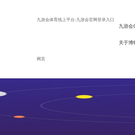
九游会体育线上平台-九游会官网登录入口
九游会
关于博
网页