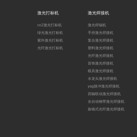
激光打标机
激光焊接机
co2激光打标机
激光焊锡机
绿光激光打标机
手持激光焊接机
紫外激光打标机
复合激光焊接机
光纤激光打标机
塑料激光焊接机
光纤激光焊接机
首饰激光焊接机
模具激光焊接机
水龙头激光焊接机
yag脉冲激光焊接机
四轴联动激光焊接机
全自动钢带激光焊接机
振镜式光纤激光焊接机