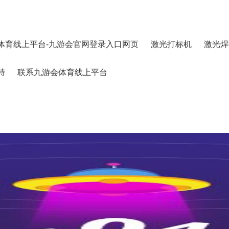
体育线上平台-九游会官网登录入口网页
激光打标机
激光焊
特
联系九游会体育线上平台