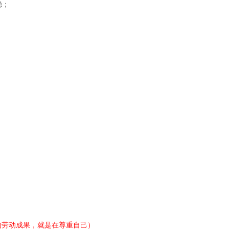
稳；
的劳动成果，就是在尊重自己）