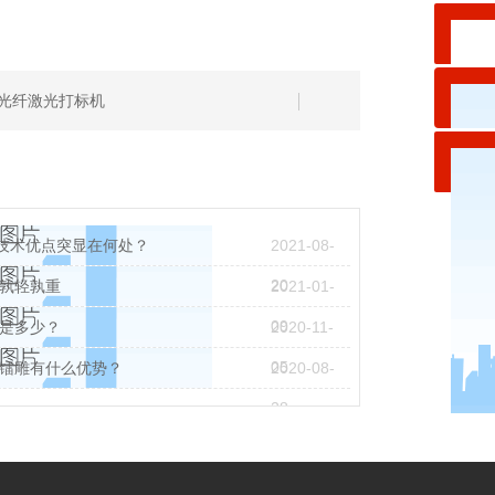
的光纤激光打标机
”技术优点突显在何处？
2021-08-
20
孰轻孰重
2021-01-
09
是多少？
2020-11-
05
镭雕有什么优势？
2020-08-
28