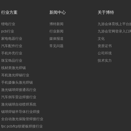
行业方案
新闻中心
关于博特
锂电行业
博特新闻
九游会体育线上平台
pcb行业
行业新闻
九游会官网登录入口
家电电器行业
媒体报道
文化
汽车配件行业
常见问题
资质证书
手机外壳行业
公司环境
珠宝饰品行业
技术实力
线材类激光焊锡
耳机激光焊锡行业
手机摄像头激光焊锡
激光锡球焊接通讯行业
汽车倒车雷达焊接行业
激光锡球自动喷焊系统
锡球焊锡半导体行业焊接
全自动激光保险管焊接行业
fpc pcb/fcp软硬板焊接行业