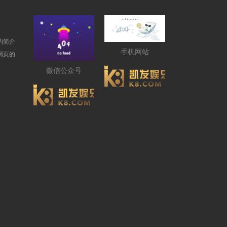
的简介
手机网站
网页的
微信公众号