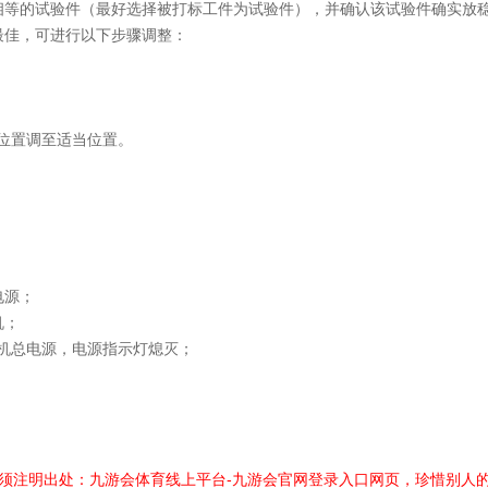
相等的试验件（最好选择被打标工件为试验件），并确认该试验件确实放
最佳，可进行以下步骤调整：
位置调至适当位置。
电源；
机；
标机总电源，电源指示灯熄灭；
须注明出处：
九游会体育线上平台-九游会官网登录入口网页
，珍惜别人