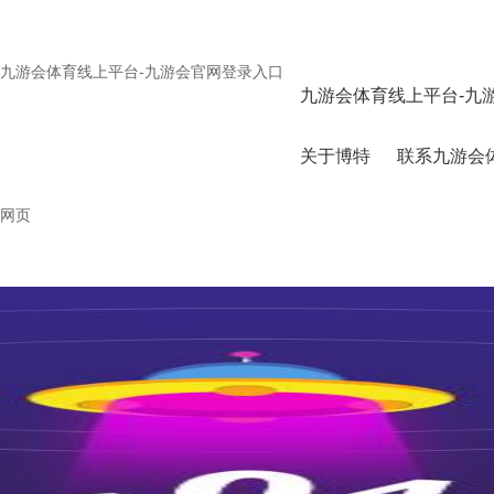
九游会体育线上平台-九游会官网登录入口
九游会体育线上平台-九
关于博特
联系九游会
网页