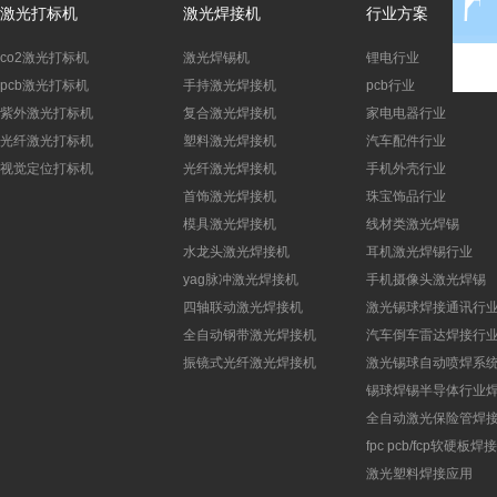
激光打标机
激光焊接机
行业方案
co2激光打标机
激光焊锡机
锂电行业
pcb激光打标机
手持激光焊接机
pcb行业
紫外激光打标机
复合激光焊接机
家电电器行业
光纤激光打标机
塑料激光焊接机
汽车配件行业
视觉定位打标机
光纤激光焊接机
手机外壳行业
首饰激光焊接机
珠宝饰品行业
模具激光焊接机
线材类激光焊锡
水龙头激光焊接机
耳机激光焊锡行业
yag脉冲激光焊接机
手机摄像头激光焊锡
四轴联动激光焊接机
激光锡球焊接通讯行
全自动钢带激光焊接机
汽车倒车雷达焊接行
振镜式光纤激光焊接机
激光锡球自动喷焊系
锡球焊锡半导体行业
全自动激光保险管焊
fpc pcb/fcp软硬板
激光塑料焊接应用