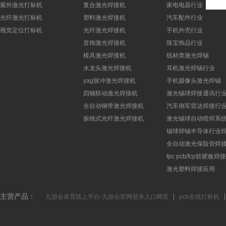
紫外激光打标机
复合激光焊接机
家电电器行业
光纤激光打标机
塑料激光焊接机
汽车配件行业
视觉定位打标机
光纤激光焊接机
手机外壳行业
首饰激光焊接机
珠宝饰品行业
模具激光焊接机
线材类激光焊锡
水龙头激光焊接机
耳机激光焊锡行业
yag脉冲激光焊接机
手机摄像头激光焊锡
四轴联动激光焊接机
激光锡球焊接通讯行
全自动钢带激光焊接机
汽车倒车雷达焊接行
振镜式光纤激光焊接机
激光锡球自动喷焊系
锡球焊锡半导体行业
全自动激光保险管焊
fpc pcb/fcp软硬板
激光塑料焊接应用
主营产品：
九游会体育线上平台-九游会官网登录入口网页
pcb在线打标机