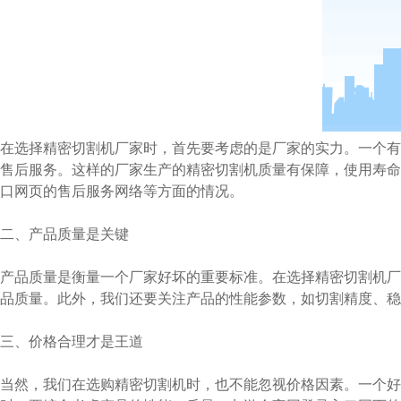
在选择精密切割机厂家时，首先要考虑的是厂家的实力。一个有
售后服务。这样的厂家生产的精密切割机质量有保障，使用寿命
口网页的售后服务网络等方面的情况。
二、产品质量是关键
产品质量是衡量一个厂家好坏的重要标准。在选择精密切割机厂
品质量。此外，我们还要关注产品的性能参数，如切割精度、稳
三、价格合理才是王道
当然，我们在选购精密切割机时，也不能忽视价格因素。一个好