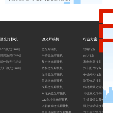
激光打标机
激光焊接机
行业方案
co2激光打标机
激光焊锡机
锂电行业
绿光激光打标机
手持激光焊接机
pcb行业
紫外激光打标机
复合激光焊接机
家电电器行业
光纤激光打标机
塑料激光焊接机
汽车配件行业
光纤激光焊接机
手机外壳行业
首饰激光焊接机
珠宝饰品行业
模具激光焊接机
线材类激光焊锡
水龙头激光焊接机
耳机激光焊锡行业
yag脉冲激光焊接机
手机摄像头激光焊锡
四轴联动激光焊接机
激光锡球焊接通讯行
全自动钢带激光焊接机
汽车倒车雷达焊接行