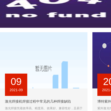
您是都在搜：
激光打标机
激光焊接机
光纤激光焊接机
光纤激光打标
当前位置：
九游会体育线上平台-九游会官网登录入口网页
/
新闻中心
/
09
2
2021-09
2021
激光焊接机焊接过程中常见的几种焊接缺陷
激光焊接凭着效率高、精度高、效果好、兼容性好，且易于
紫外激光