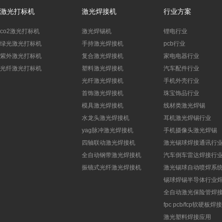
激光打标机
激光焊接机
行业方案
co2激光打标机
激光焊锡机
锂电行业
绿光激光打标机
手持激光焊接机
pcb行业
紫外激光打标机
复合激光焊接机
家电电器行业
光纤激光打标机
塑料激光焊接机
汽车配件行业
光纤激光焊接机
手机外壳行业
首饰激光焊接机
珠宝饰品行业
模具激光焊接机
线材类激光焊锡
水龙头激光焊接机
耳机激光焊锡行业
yag脉冲激光焊接机
手机摄像头激光焊锡
四轴联动激光焊接机
激光锡球焊接通讯行
全自动钢带激光焊接机
汽车倒车雷达焊接行
振镜式光纤激光焊接机
激光锡球自动喷焊系
锡球焊锡半导体行业
全自动激光保险管焊
fpc pcb/fcp软硬板
激光塑料焊接应用