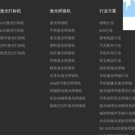
激光打标机
激光焊接机
行业方案
co2激光打标机
激光焊锡机
锂电行业
pcb激光打标机
手持激光焊接机
pcb行业
紫外激光打标机
复合激光焊接机
家电电器行业
光纤激光打标机
塑料激光焊接机
汽车配件行业
视觉定位打标机
光纤激光焊接机
手机外壳行业
首饰激光焊接机
珠宝饰品行业
模具激光焊接机
线材类激光焊锡
水龙头激光焊接机
耳机激光焊锡行业
yag脉冲激光焊接机
手机摄像头激光焊锡
四轴联动激光焊接机
激光锡球焊接通讯行
全自动钢带激光焊接机
汽车倒车雷达焊接行
振镜式光纤激光焊接机
激光锡球自动喷焊系
锡球焊锡半导体行业
全自动激光保险管焊
fpc pcb/fcp软硬板