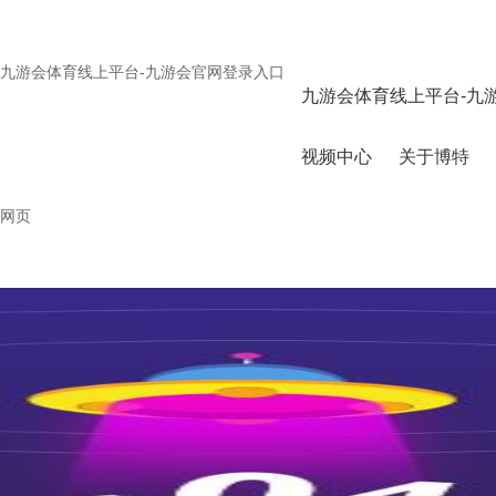
九游会体育线上平台-九游会官网登录入口
九游会体育线上平台-九
视频中心
关于博特
网页