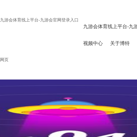
九游会体育线上平台-九游会官网登录入口
九游会体育线上平台-九
视频中心
关于博特
网页