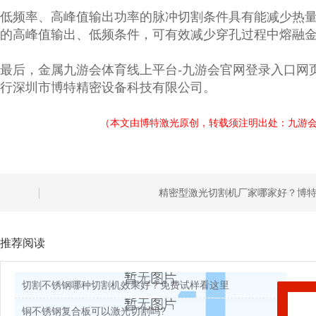
低频率、高峰值输出功率的脉冲切割条件具有能减少热
的高峰值输出、低频条件，可有效减少穿孔过程中熔融
最后，金属
九游会体育线上平台-九游会官网登录入口网
行深圳市博特精密设备科技有限公司。
（本文由博特激光原创，转载须注明出处：
九游
推荐阅读
切割不锈钢哪种切割机效果好？免费试样看这里
铜不锈钢复合板可以激光切割吗?