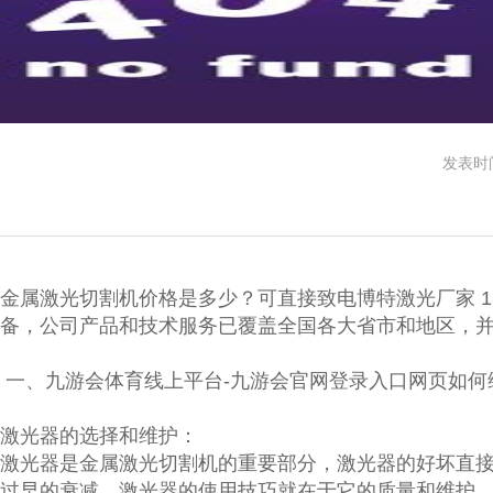
您是都在搜：
九游会体育线上平台-九游会官网登录入口网页
pcb在线打标机
秒激光切割机
发表时间
金属激光切割机价格是多少？可直接致电博特激光厂家
1
备，公司产品和技术服务已覆盖全国各大省市和地区，
一、
九游会体育线上平台-九游会官网登录入口网页
如何
激光器的选择和维护：
激光器是金属激光切割机的重要部分，激光器的好坏直
过早的衰减。激光器的使用技巧就在于它的质量和维护