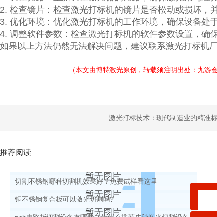
2. 检查镜片：检查激光打标机的镜片是否松动或损坏，
3. 优化环境：优化激光打标机的工作环境，确保设备处
4. 调整软件参数：检查激光打标机的软件参数设置，确
如果以上方法仍然无法解决问题，建议联系激光打标机
（本文由博特激光原创，转载须注明出处：
九游
推荐阅读
切割不锈钢哪种切割机效果好？免费试样看这里
铜不锈钢复合板可以激光切割吗?