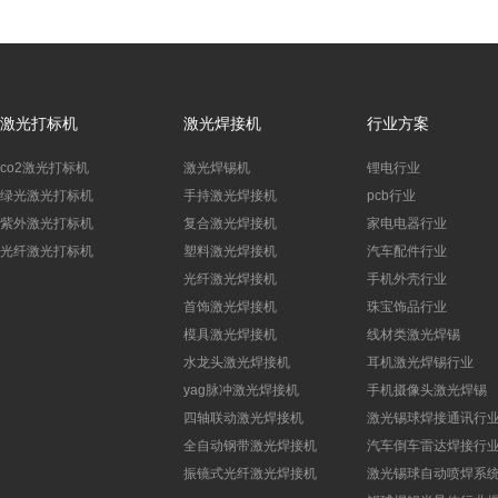
激光打标机
激光焊接机
行业方案
co2激光打标机
激光焊锡机
锂电行业
绿光激光打标机
手持激光焊接机
pcb行业
紫外激光打标机
复合激光焊接机
家电电器行业
光纤激光打标机
塑料激光焊接机
汽车配件行业
光纤激光焊接机
手机外壳行业
首饰激光焊接机
珠宝饰品行业
模具激光焊接机
线材类激光焊锡
水龙头激光焊接机
耳机激光焊锡行业
yag脉冲激光焊接机
手机摄像头激光焊锡
四轴联动激光焊接机
激光锡球焊接通讯行
全自动钢带激光焊接机
汽车倒车雷达焊接行
振镜式光纤激光焊接机
激光锡球自动喷焊系