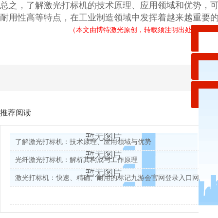
总之，了解激光打标机的技术原理、应用领域和优势，
耐用性高等特点，在工业制造领域中发挥着越来越重要
（本文由博特激光原创，转载须注明出处：
九游
推荐阅读
了解激光打标机：技术原理、应用领域与优势
光纤激光打标机：解析其构成与工作原理
激光打标机：快速、精确、耐用的标记九游会官网登录入口网页的解决方案