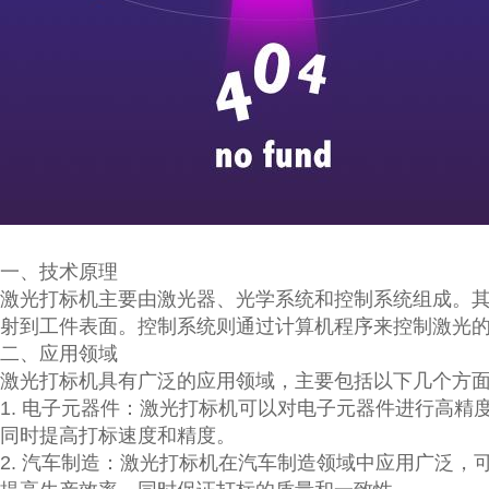
一、技术原理
激光打标机主要由激光器、光学系统和控制系统组成。
射到工件表面。控制系统则通过计算机程序来控制激光
二、应用领域
激光打标机具有广泛的应用领域，主要包括以下几个方
1. 电子元器件：激光打标机可以对电子元器件进行高
同时提高打标速度和精度。
2. 汽车制造：激光打标机在汽车制造领域中应用广泛