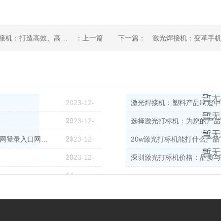
四轴联动激光焊接机：打造高效、高精度焊接的新标准
：上一篇
下一篇：
激光焊接机：变革手
2023-12-
激光焊接机：塑料产品制造中
26
2023-12-
选择激光打标机：为您的产品
21
激光打标机：快速、精确、耐用的标记九游会官网登录入口网页的解决方案
2023-12-
20w激光打标机能打什么产品
19
2023-12-
深圳激光打标机价格：品质与
14