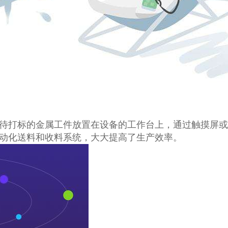
待打标的金属工件放置在设备的工作台上，通过触摸屏或
动化送料和收料系统，大大提高了生产效率。