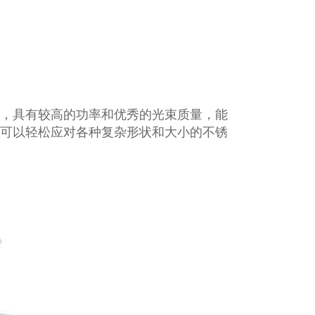
，具有较高的功率和优秀的光束质量，能
可以轻松应对各种复杂形状和大小的不锈