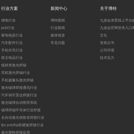
行业方案
新闻中心
关于博特
锂电行业
博特新闻
九游会体育线上平台
pcb行业
行业新闻
九游会官网登录入口
家电电器行业
媒体报道
文化
汽车配件行业
常见问题
资质证书
手机外壳行业
公司环境
珠宝饰品行业
技术实力
线材类激光焊锡
耳机激光焊锡行业
手机摄像头激光焊锡
激光锡球焊接通讯行业
汽车倒车雷达焊接行业
激光锡球自动喷焊系统
锡球焊锡半导体行业焊接
全自动激光保险管焊接行业
fpc pcb/fcp软硬板焊接行业
激光塑料焊接应用