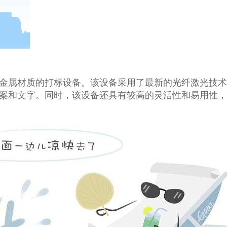
金属材质的打标设备。该设备采用了最新的光纤激光技术
案和文字。同时，该设备还具有较高的灵活性和易用性，