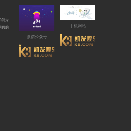
的简介
手机网站
网页的
微信公众号