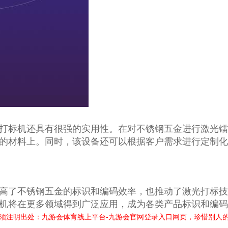
打标机
还具有很强的实用性。在对不锈钢五金进行激光镭
的材料上。同时，该设备还可以根据客户需求进行定制化
高了不锈钢五金的标识和编码效率，也推动了激光打标技
机将在更多领域得到广泛应用，成为各类产品标识和编码
须注明出处：
九游会体育线上平台-九游会官网登录入口网页
，珍惜别人