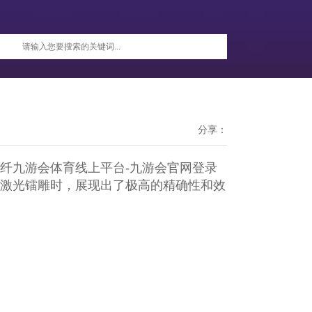
媒体报道
常见问题
分享：
纤
九游会体育线上平台-九游会官网登录
激光镭雕时，展现出了极高的精确性和效