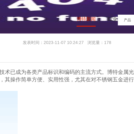
接机
光纤激光打标机
紫外激光打标机
晶圆切割机
塑料焊接机
博特新闻
行业新闻
博特新闻
产品
发表时间：2023-11-07 10:24:27 浏览量：178
技术已成为各类产品标识和编码的主流方式。博特金属光
，其操作简单方便、实用性强，尤其在对不锈钢五金进行