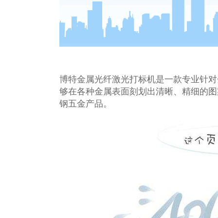
博特金属光纤激光打标机是一款专业针对
够在各种金属表面刻划出清晰、精细的图
钢五金产品。