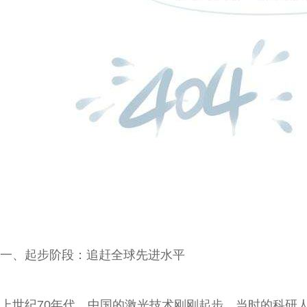
一、起步阶段：追赶全球先进水平
上世纪70年代，中国的激光技术刚刚起步。当时的科研