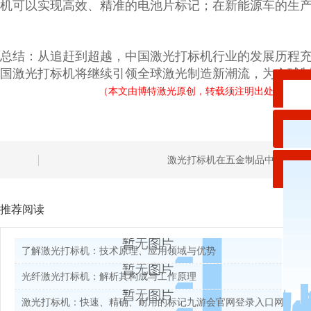
机可以实现高效、精准的电池片标记；在新能源车的生
总结：从追赶到超越，中国激光打标机行业的发展历程
国激光打标机将继续引领全球激光制造新潮流，为全球
（本文由博特激光原创，转载须注明出处：
九游
激光打标机在五金制品中的镭雕
推荐阅读
了解激光打标机：技术原理、应用领域与优势
光纤激光打标机：解析其构成与工作原理
激光打标机：快速、精确、耐用的标记九游会官网登录入口网页的解决方案