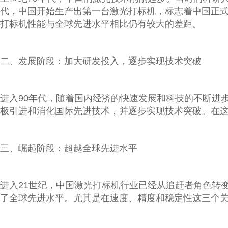
代，中国开始生产出第一台激光打标机，标志着中国正
打标机性能与全球先进水平相比仍有较大的差距。
二、发展阶段：加大研发投入，逐步实现技术突破
进入90年代，随着国内经济的快速发展和科技的不断进
极引进和消化国际先进技术，并逐步实现技术突破。在
三、崛起阶段：超越全球先进水平
进入21世纪，中国激光打标机行业已经从追赶者角色转
了全球先进水平。尤其是在速度、精度和稳定性这三个