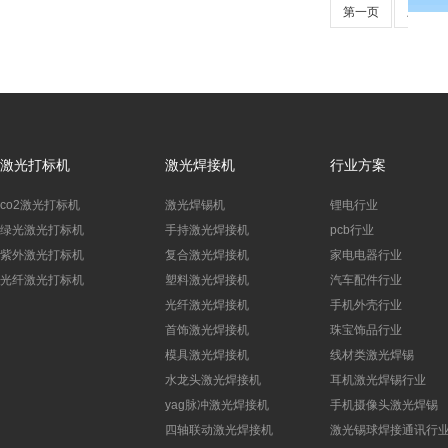
第一页
上一页
激光打标机
激光焊接机
行业方案
co2激光打标机
激光焊锡机
锂电行业
绿光激光打标机
手持激光焊接机
pcb行业
紫外激光打标机
复合激光焊接机
家电电器行业
光纤激光打标机
塑料激光焊接机
汽车配件行业
光纤激光焊接机
手机外壳行业
首饰激光焊接机
珠宝饰品行业
模具激光焊接机
线材类激光焊锡
水龙头激光焊接机
耳机激光焊锡行业
yag脉冲激光焊接机
手机摄像头激光焊锡
四轴联动激光焊接机
激光锡球焊接通讯行