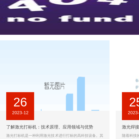
您是都在搜：
激光打标机
激光焊接机
光纤激光焊接机
光纤激光打标
当前位置：
九游会体育线上平台-九游会官网登录入口网页
/
新闻中心
/
26
2
2023-12
2023
了解激光打标机：技术原理、应用领域与优势
激光焊
激光打标机是一种利用激光技术进行打标的高科技设备。其
随着科技