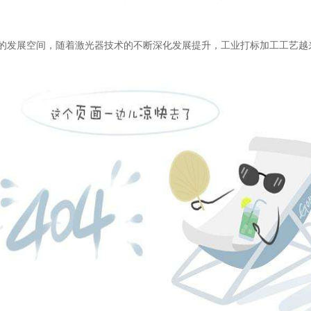
的发展空间，随着激光器技术的不断深化发展提升，工业打标加工工艺越