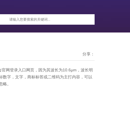
媒体报道
常见问题
分享：
会官网登录入口网页
，因为其波长为10.6μm，波长明
标数字，文字，商标标答或二维码为主打内容，可以
忽略。