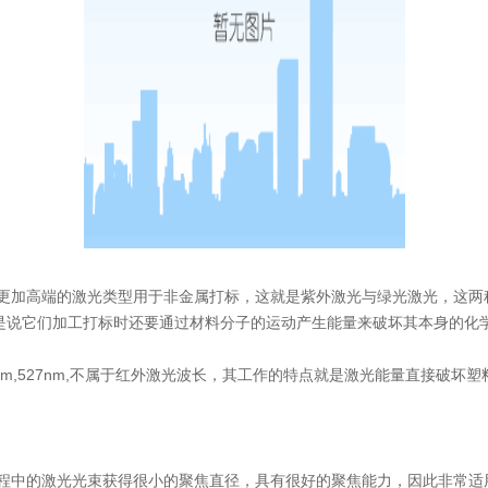
更加高端的激光类型用于非金属打标，这就是紫外激光与绿光激光，这两种
就是说它们加工打标时还要通过材料分子的运动产生能量来破坏其本身的化
nm,527nm,不属于红外激光波长，其工作的特点就是激光能量直接破
程中的激光光束获得很小的聚焦直径，具有很好的聚焦能力，因此非常适