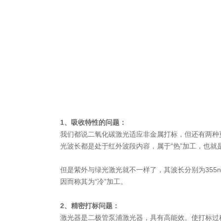
1、吸收特性的问题：
我们都说二氧化碳激光适应非金属打标，但还有两种
光波长都是处于红外波段内容，属于“热”加工，也
但是紫外与绿光激光就不一样了，其波长分别为355
因而称其为“冷”加工。
2、精密打标问题：
激光器是二极管泵浦激光器，具有高能效。使打标过