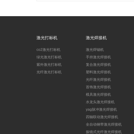
激光打标机
激光焊接机
co2激光打标机
激光焊锡机
绿光激光打标机
手持激光焊接机
紫外激光打标机
复合激光焊接机
光纤激光打标机
塑料激光焊接机
光纤激光焊接机
首饰激光焊接机
模具激光焊接机
水龙头激光焊接机
yag脉冲激光焊接机
四轴联动激光焊接机
全自动钢带激光焊接机
振镜式光纤激光焊接机