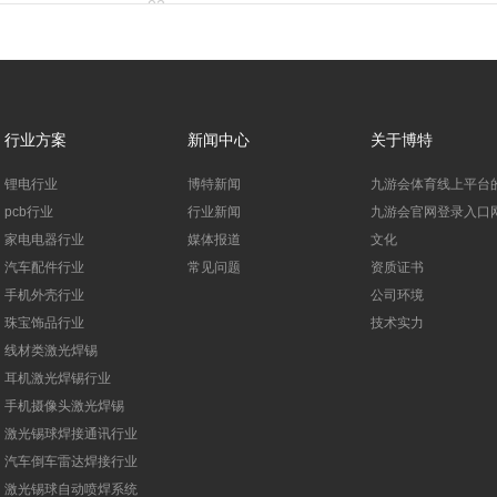
02
行业方案
新闻中心
关于博特
锂电行业
博特新闻
九游会体育线上平台
pcb行业
行业新闻
九游会官网登录入口
家电电器行业
媒体报道
文化
汽车配件行业
常见问题
资质证书
手机外壳行业
公司环境
珠宝饰品行业
技术实力
线材类激光焊锡
耳机激光焊锡行业
手机摄像头激光焊锡
激光锡球焊接通讯行业
汽车倒车雷达焊接行业
激光锡球自动喷焊系统